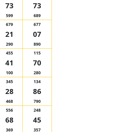
73
73
599
689
679
677
21
07
290
890
455
115
41
70
100
280
345
134
28
86
468
790
556
248
68
45
369
357