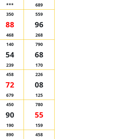
***
689
350
559
88
96
468
268
140
790
54
68
239
170
458
226
72
08
679
125
450
780
90
55
190
159
890
458