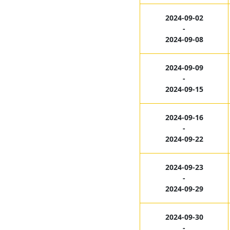
2024-09-02
-
2024-09-08
2024-09-09
-
2024-09-15
2024-09-16
-
2024-09-22
2024-09-23
-
2024-09-29
2024-09-30
-