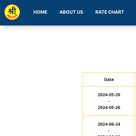
HOME
ABOUT US
RATE CHART
Date
2024-05-20
-
2024-05-26
2024-06-24
-