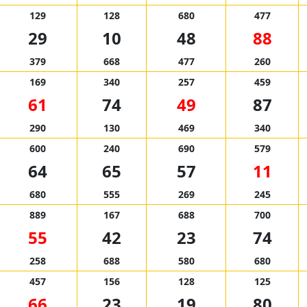
129
128
680
477
29
10
48
88
379
668
477
260
169
340
257
459
61
74
49
87
290
130
469
340
600
240
690
579
64
65
57
11
680
555
269
245
889
167
688
700
55
42
23
74
258
688
580
680
457
156
128
125
66
23
19
80