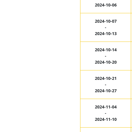
2024-10-06
2024-10-07
-
2024-10-13
2024-10-14
-
2024-10-20
2024-10-21
-
2024-10-27
2024-11-04
-
2024-11-10