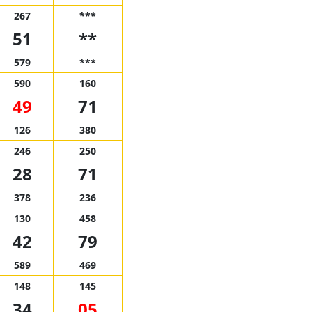
267
***
51
**
579
***
590
160
49
71
126
380
246
250
28
71
378
236
130
458
42
79
589
469
148
145
34
05