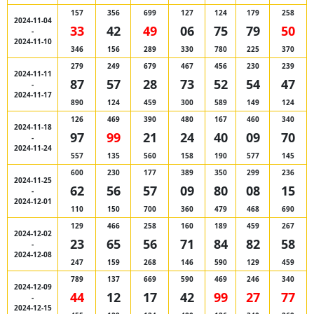
157
356
699
127
124
179
258
2024-11-04
33
42
49
06
75
79
50
-
2024-11-10
346
156
289
330
780
225
370
279
249
679
467
456
230
239
2024-11-11
87
57
28
73
52
54
47
-
2024-11-17
890
124
459
300
589
149
124
126
469
390
480
167
460
340
2024-11-18
97
99
21
24
40
09
70
-
2024-11-24
557
135
560
158
190
577
145
600
230
177
389
350
299
236
2024-11-25
62
56
57
09
80
08
15
-
2024-12-01
110
150
700
360
479
468
690
129
466
258
160
189
459
267
2024-12-02
23
65
56
71
84
82
58
-
2024-12-08
247
159
268
146
590
129
459
789
137
669
590
469
246
340
2024-12-09
44
12
17
42
99
27
77
-
2024-12-15