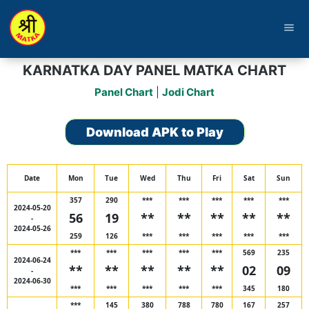
menu
KARNATKA DAY PANEL MATKA CHART
Panel Chart
|
Jodi Chart
Download APK to Play
Date
Mon
Tue
Wed
Thu
Fri
Sat
Sun
357
290
***
***
***
***
***
2024-05-20
56
19
**
**
**
**
**
-
2024-05-26
259
126
***
***
***
***
***
***
***
***
***
***
569
235
2024-06-24
**
**
**
**
**
02
09
-
2024-06-30
***
***
***
***
***
345
180
***
145
380
788
780
167
257