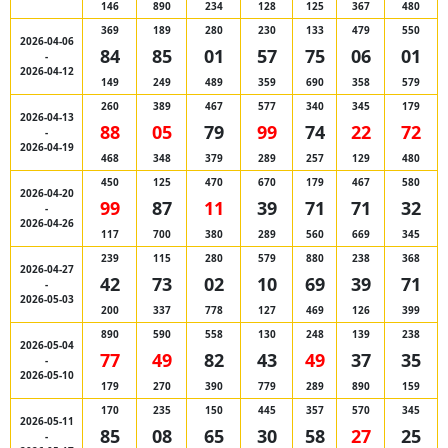
146
890
234
128
125
367
480
369
189
280
230
133
479
550
2026-04-06
84
85
01
57
75
06
01
-
2026-04-12
149
249
489
359
690
358
579
260
389
467
577
340
345
179
2026-04-13
88
05
79
99
74
22
72
-
2026-04-19
468
348
379
289
257
129
480
450
125
470
670
179
467
580
2026-04-20
99
87
11
39
71
71
32
-
2026-04-26
117
700
380
289
560
669
345
239
115
280
579
880
238
368
2026-04-27
42
73
02
10
69
39
71
-
2026-05-03
200
337
778
127
469
126
399
890
590
558
130
248
139
238
2026-05-04
77
49
82
43
49
37
35
-
2026-05-10
179
270
390
779
289
890
159
170
235
150
445
357
570
345
2026-05-11
85
08
65
30
58
27
25
-