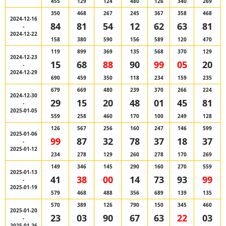
455
129
124
480
126
340
269
350
468
267
245
367
358
468
2024-12-16
84
81
54
12
62
63
81
-
2024-12-22
158
380
590
156
589
120
470
119
899
369
135
568
370
129
2024-12-23
15
68
88
90
99
05
20
-
2024-12-29
690
459
350
118
234
159
235
679
669
480
239
370
266
224
2024-12-30
29
15
20
48
01
45
81
-
2025-01-05
559
258
460
170
100
249
128
126
567
256
160
247
146
599
2025-01-06
99
87
32
78
37
18
37
-
2025-01-12
234
278
129
260
278
170
269
149
346
145
290
160
270
559
2025-01-13
41
38
00
14
73
93
99
-
2025-01-19
579
468
488
356
689
139
135
570
389
126
790
150
345
460
2025-01-20
23
03
90
67
63
22
03
-
2025-01-26