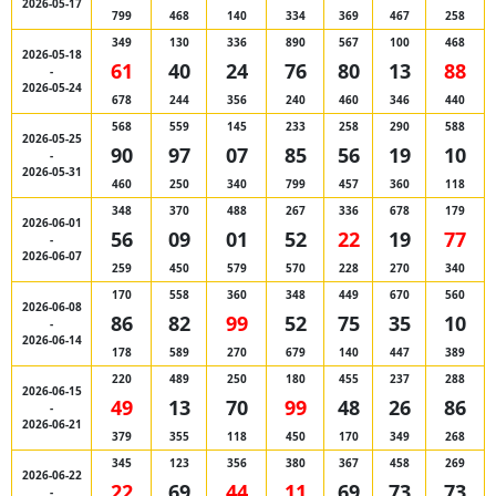
2026-05-17
799
468
140
334
369
467
258
349
130
336
890
567
100
468
2026-05-18
61
40
24
76
80
13
88
-
2026-05-24
678
244
356
240
460
346
440
568
559
145
233
258
290
588
2026-05-25
90
97
07
85
56
19
10
-
2026-05-31
460
250
340
799
457
360
118
348
370
488
267
336
678
179
2026-06-01
56
09
01
52
22
19
77
-
2026-06-07
259
450
579
570
228
270
340
170
558
360
348
449
670
560
2026-06-08
86
82
99
52
75
35
10
-
2026-06-14
178
589
270
679
140
447
389
220
489
250
180
455
237
288
2026-06-15
49
13
70
99
48
26
86
-
2026-06-21
379
355
118
450
170
349
268
345
123
356
380
367
458
269
2026-06-22
22
69
44
11
69
73
73
-