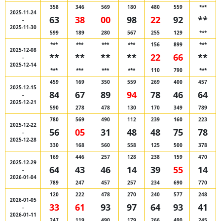
358
346
569
180
480
559
***
2025-11-24
63
38
00
98
22
92
**
-
2025-11-30
599
189
280
567
255
129
***
***
***
***
***
156
899
***
2025-12-08
**
**
**
**
22
66
**
-
2025-12-14
***
***
***
***
110
790
***
459
169
350
559
269
400
457
2025-12-15
84
67
89
94
78
46
64
-
2025-12-21
590
278
478
130
170
349
789
780
569
490
112
239
160
223
2025-12-22
56
05
31
48
48
75
78
-
2025-12-28
330
168
560
558
125
500
378
169
446
257
128
238
159
470
2025-12-29
64
43
46
14
39
55
14
-
2026-01-04
789
247
457
257
234
690
770
120
222
478
270
240
577
248
2026-01-05
33
61
93
97
64
93
41
-
2026-01-11
247
119
490
179
266
490
245