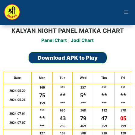
menu
KALYAN NIGHT PANEL MATKA CHART
Panel Chart
|
Jodi Chart
Download APK to Play
Date
Mon
Tue
Wed
Thu
Fri
160
***
357
***
***
2024-05-20
75
**
5*
**
**
-
2024-05-26
159
***
***
***
***
***
680
368
112
578
2024-07-01
**
43
79
47
05
-
2024-07-07
***
256
469
359
799
127
169
588
238
128