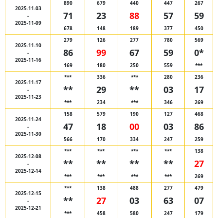
890
679
440
447
267
2025-11-03
71
23
88
57
59
-
2025-11-09
678
148
189
377
450
279
126
277
780
569
2025-11-10
86
99
67
59
0*
-
2025-11-16
169
180
250
559
***
***
336
***
280
236
2025-11-17
**
29
**
03
17
-
2025-11-23
***
234
***
346
269
158
579
190
127
468
2025-11-24
47
18
00
03
86
-
2025-11-30
566
170
334
247
259
***
***
***
***
138
2025-12-08
**
**
**
**
27
-
2025-12-14
***
***
***
***
269
***
138
488
277
479
2025-12-15
**
27
03
63
07
-
2025-12-21
***
458
580
247
179